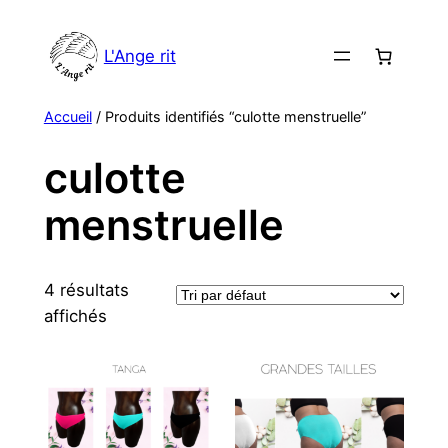
Aller
au
L'Ange rit
contenu
Accueil
/ Produits identifiés “culotte menstruelle”
culotte
menstruelle
4 résultats
affichés